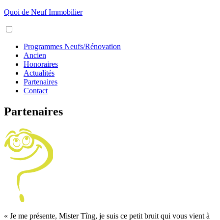
Aller
Quoi de Neuf Immobilier
au
Menu
contenu
Programmes Neufs/Rénovation
Ancien
Honoraires
Actualités
Partenaires
Contact
Partenaires
« Je me présente, Mister Tîng, je suis ce petit bruit qui vous vient à