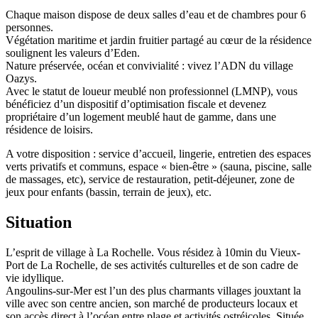
Chaque maison dispose de deux salles d’eau et de chambres pour 6
personnes.
Végétation maritime et jardin fruitier partagé au cœur de la résidence
soulignent les valeurs d’Eden.
Nature préservée, océan et convivialité : vivez l’ADN du village
Oazys.
Avec le statut de loueur meublé non professionnel (LMNP), vous
bénéficiez d’un dispositif d’optimisation fiscale et devenez
propriétaire d’un logement meublé haut de gamme, dans une
résidence de loisirs.
A votre disposition : service d’accueil, lingerie, entretien des espaces
verts privatifs et communs, espace « bien-être » (sauna, piscine, salle
de massages, etc), service de restauration, petit-déjeuner, zone de
jeux pour enfants (bassin, terrain de jeux), etc.
Situation
L’esprit de village à La Rochelle. Vous résidez à 10min du Vieux-
Port de La Rochelle, de ses activités culturelles et de son cadre de
vie idyllique.
Angoulins-sur-Mer est l’un des plus charmants villages jouxtant la
ville avec son centre ancien, son marché de producteurs locaux et
son accès direct à l’océan entre plage et activités ostréicoles. Située