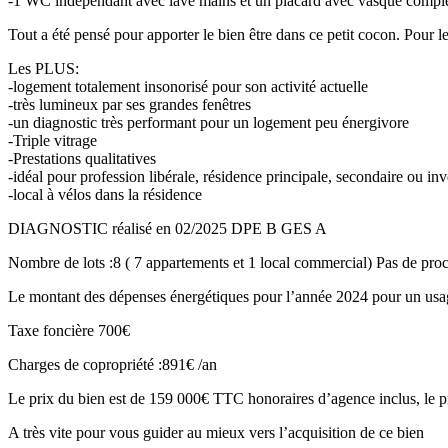
-1 WC indépendant avec lave mains et un placard avec vasque complè
Tout a été pensé pour apporter le bien être dans ce petit cocon. Pour 
Les PLUS:
-logement totalement insonorisé pour son activité actuelle
-très lumineux par ses grandes fenêtres
-un diagnostic très performant pour un logement peu énergivore
-Triple vitrage
-Prestations qualitatives
-idéal pour profession libérale, résidence principale, secondaire ou in
-local à vélos dans la résidence
DIAGNOSTIC réalisé en 02/2025 DPE B GES A
Nombre de lots :8 ( 7 appartements et 1 local commercial) Pas de pro
Le montant des dépenses énergétiques pour l’année 2024 pour un usa
Taxe foncière 700€
Charges de copropriété :891€ /an
Le prix du bien est de 159 000€ TTC honoraires d’agence inclus, le p
A très vite pour vous guider au mieux vers l’acquisition de ce bien