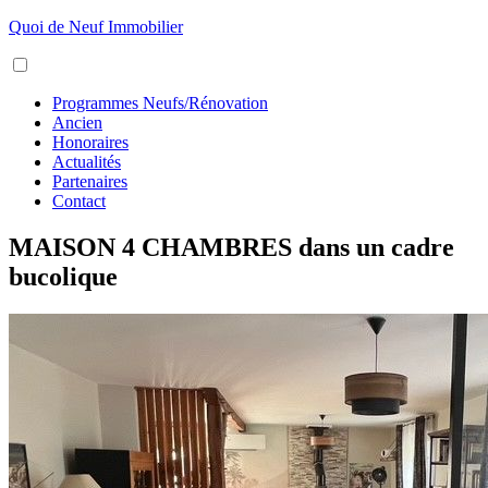
Aller
Quoi de Neuf Immobilier
au
Menu
contenu
Programmes Neufs/Rénovation
Ancien
Honoraires
Actualités
Partenaires
Contact
MAISON 4 CHAMBRES dans un cadre
bucolique