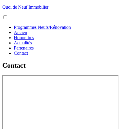
Aller
Quoi de Neuf Immobilier
au
Menu
contenu
Programmes Neufs/Rénovation
Ancien
Honoraires
Actualités
Partenaires
Contact
Contact