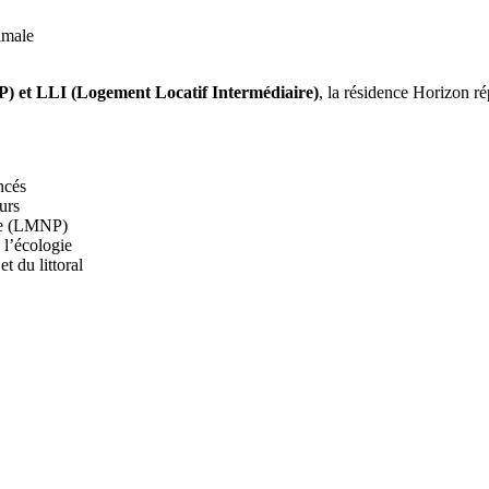
imale
) et LLI (Logement Locatif Intermédiaire)
, la résidence Horizon ré
ncés
urs
ase (LMNP)
 l’écologie
 du littoral