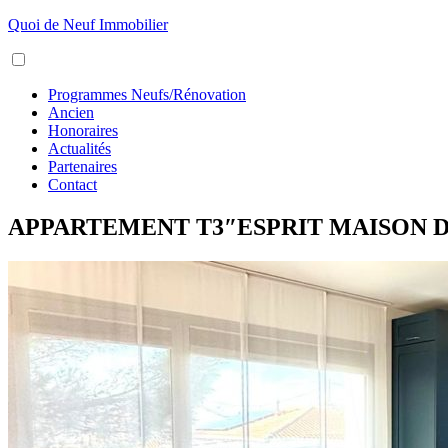
Aller
Quoi de Neuf Immobilier
au
Menu
contenu
Programmes Neufs/Rénovation
Ancien
Honoraires
Actualités
Partenaires
Contact
APPARTEMENT T3″ESPRIT MAISON DE V