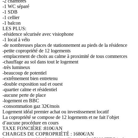
-2 chambres
-1 WC séparé
-1 SDB
-1 cellier
-1 balcon
LES PLUS:
-résidence sécurisée avec visiophone
-1 local à vélo
-de nombreuses places de stationnement au pieds de la résidence
-petite copropriété de 12 logements
-emplacement de choix au calme à proximité de tous commerces
-chauffage au sol dans tout le logement
-très lumineux
-beaucoup de potentiel
-extrêmement bien entretenu
-double exposition sud et ouest
-quartier calme et résidentiel
-aucune perte de place
-logement en BBC
-consommation gaz 32€/mois
Logement idéal premier achat ou investissement locatif
La copropriété se compose de 12 logements et ne fait l’objet
d’aucune procédure en cours
TAXE FONCIÈRE :810€/AN
CHARGES DE COPROPRIÉTÉ : 1680€/AN