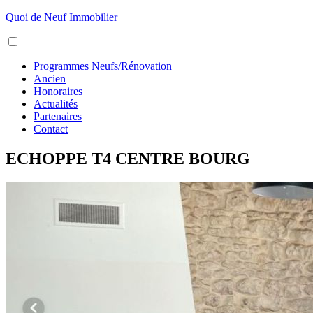
Aller
Quoi de Neuf Immobilier
au
Menu
contenu
Programmes Neufs/Rénovation
Ancien
Honoraires
Actualités
Partenaires
Contact
ECHOPPE T4 CENTRE BOURG