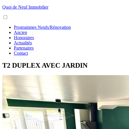
Aller
Quoi de Neuf Immobilier
au
Menu
contenu
Programmes Neufs/Rénovation
Ancien
Honoraires
Actualités
Partenaires
Contact
T2 DUPLEX AVEC JARDIN