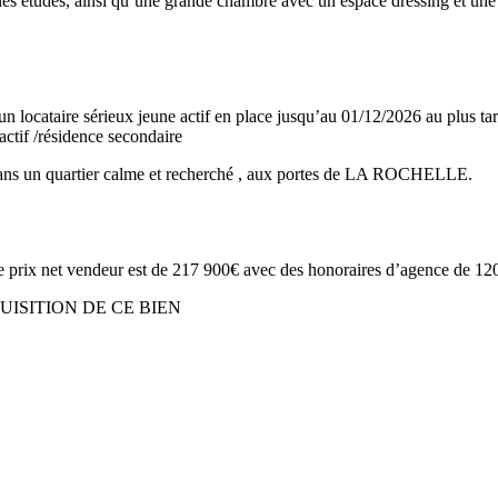
 les études, ainsi qu’une grande chambre avec un espace dressing et une 
n locataire sérieux jeune actif en place jusqu’au 01/12/2026 au plus tar
actif /résidence secondaire
e dans un quartier calme et recherché , aux portes de LA ROCHELLE.
e prix net vendeur est de 217 900€ avec des honoraires d’agence de 120
UISITION DE CE BIEN