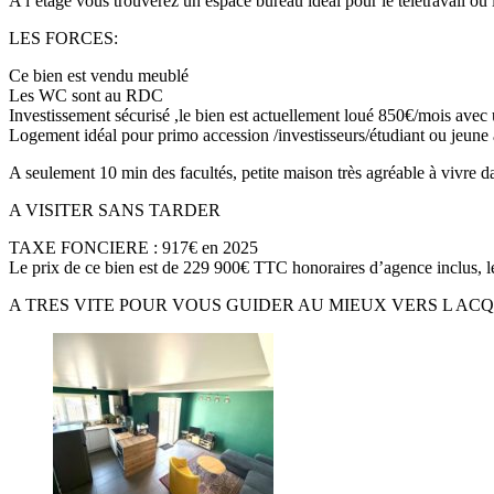
A l’étage vous trouverez un espace bureau idéal pour le télétravail ou
LES FORCES:
Ce bien est vendu meublé
Les WC sont au RDC
Investissement sécurisé ,le bien est actuellement loué 850€/mois avec u
Logement idéal pour primo accession /investisseurs/étudiant ou jeune 
A seulement 10 min des facultés, petite maison très agréable à vivr
A VISITER SANS TARDER
TAXE FONCIERE : 917€ en 2025
Le prix de ce bien est de 229 900€ TTC honoraires d’agence inclus, l
A TRES VITE POUR VOUS GUIDER AU MIEUX VERS L ACQ